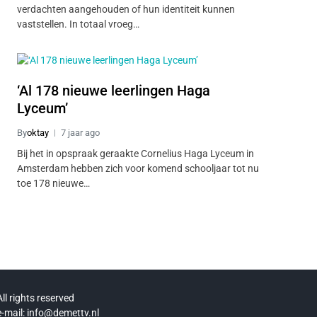
verdachten aangehouden of hun identiteit kunnen
vaststellen. In totaal vroeg…
‘Al 178 nieuwe leerlingen Haga
Lyceum’
By
oktay
7 jaar ago
Bij het in opspraak geraakte Cornelius Haga Lyceum in
Amsterdam hebben zich voor komend schooljaar tot nu
toe 178 nieuwe…
All rights reserved
e-mail: info@demettv.nl