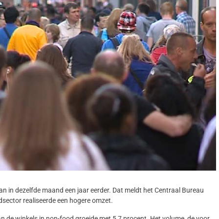
dan in dezelfde maand een jaar eerder. Dat meldt het Centraal Bureau
odsector realiseerde een hogere omzet.
n de winkels in non-food groeide met 5,7 procent. Het volume, de voor