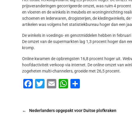
prijsveranderingen gecorrigeerde omzet, was ruim 4 procent h
en vloeren en de winkels in meubels en woninginrichting real
schoenen en lederwaren, drogisterijen, de kledingwinkels, de
artikelen was volgens het statistiekbureau hoger dan een jaa
De winkels in voedings- en genotmiddelen hebben in februar
De omzet van de supermarkten lag 1,3 procent hoger dan een 
kromp.
Online kwamen de opbrengsten 16,8 procent hoger uit. Webwi
hoofdactiviteit verkoop via internet. De online omzet van win
zogeheten multi-channelers, groeide met 26,5 procent.
F
T
E
W
D
a
wi
m
h
el
c
tt
ai
at
e
e
er
l
s
n
←
Nederlanders opgepakt voor Duitse plofkraken
b
A
o
p