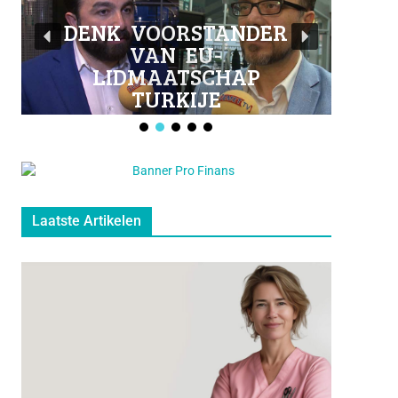
o
b
o
e
DENK VOORSTANDER
VAN EU-
k
LIDMAATSCHAP
TURKIJE
Laatste Artikelen