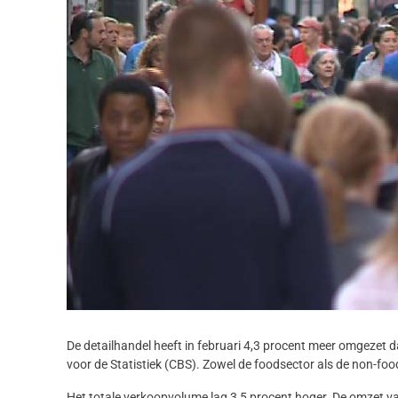
De detailhandel heeft in februari 4,3 procent meer omgezet 
voor de Statistiek (CBS). Zowel de foodsector als de non-fo
Het totale verkoopvolume lag 3,5 procent hoger. De omzet va