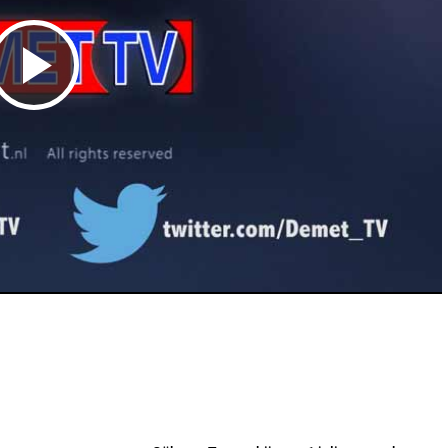
V
i
d
e
o