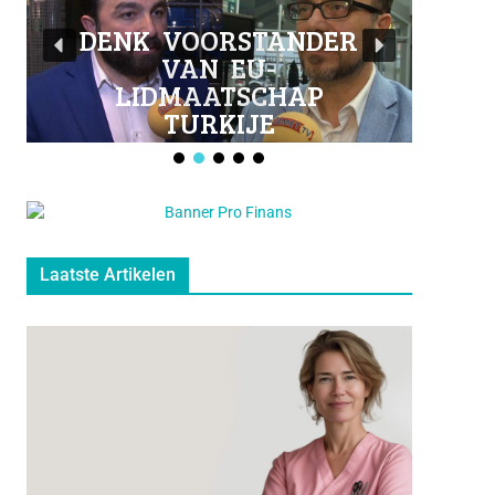
o
b
o
e
DENK VOORSTANDER
VAN EU-
k
LIDMAATSCHAP
TURKIJE
Laatste Artikelen