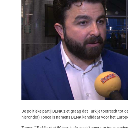
De politieke partij DENK ziet graag dat Turkije toetreedt tot
hieronder) Tonca is namens DENK kandidaat voor het Europ
Tonca:
“ Turkije zit al 50 jaar in de wachtkamer om toe te tred