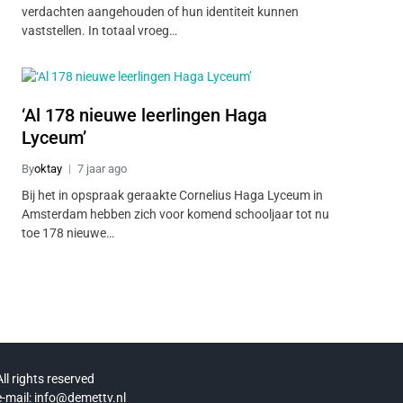
verdachten aangehouden of hun identiteit kunnen
vaststellen. In totaal vroeg…
‘Al 178 nieuwe leerlingen Haga
Lyceum’
By
oktay
7 jaar ago
Bij het in opspraak geraakte Cornelius Haga Lyceum in
Amsterdam hebben zich voor komend schooljaar tot nu
toe 178 nieuwe…
All rights reserved
e-mail: info@demettv.nl