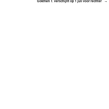
Gökmen T. verschijnt op 1 juli voor rechter
→
a
f
s
p
e