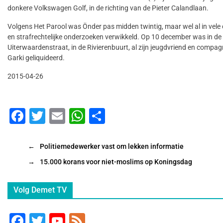
donkere Volkswagen Golf, in de richting van de Pieter Calandlaan.
Volgens Het Parool was Önder pas midden twintig, maar wel al in vele 
en strafrechtelijke onderzoeken verwikkeld. Op 10 december was in de
Uiterwaardenstraat, in de Rivierenbuurt, al zijn jeugdvriend en comp
Garki geliquideerd.
2015-04-26
F
T
E
W
D
a
wi
m
h
el
c
tt
ai
at
e
←
Politiemedewerker vast om lekken informatie
e
er
l
s
n
→
15.000 korans voor niet-moslims op Koningsdag
b
A
Volg Demet TV
o
p
o
p
F
T
Y
F