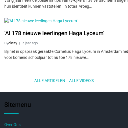
Vorig jaar heeft de politie na tips van tv-kijkers 139 verdachten aange
hun identiteit kunnen vaststellen. In totaal vroeg…
‘Al 178 nieuwe leerlingen Haga Lyceum’
By
oktay
7 jaar ago
Bij het in opspraak geraakte Cornelius Haga Lyceum in Amsterdam he
voor komend schooljaar tot nu toe 178 nieuwe…
ALLE ARTIKELEN
..
ALLE VIDEO'S
Sitemenu
Over Ons