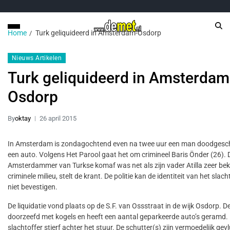
Home
Turk geliquideerd in Amsterdam-Osdorp
Nieuws Artikelen
Turk geliquideerd in Amsterdam
Osdorp
By
oktay
26 april 2015
In Amsterdam is zondagochtend even na twee uur een man doodgesch
een auto. Volgens Het Parool gaat het om crimineel Baris Önder (26). 
Amsterdammer van Turkse komaf was net als zijn vader Atilla zeer bek
criminele milieu, stelt de krant. De politie kan de identiteit van het slac
niet bevestigen.
De liquidatie vond plaats op de S.F. van Ossstraat in de wijk Osdorp. De
doorzeefd met kogels en heeft een aantal geparkeerde auto’s geramd.
slachtoffer stierf achter het stuur. De schutter(s) zijn vermoedelijk gev