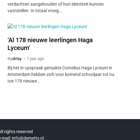
verdachten aangehouden of hun identiteit kunnen
vaststellen. In totaal vroeg…
‘Al 178 nieuwe leerlingen Haga
Lyceum’
By
oktay
7 jaar ago
Bij het in opspraak geraakte Cornelius Haga Lyceum in
Amsterdam hebben zich voor komend schooljaar tot nu
toe 178 nieuwe…
All rights reserved
e-mail: info@demettv.nl