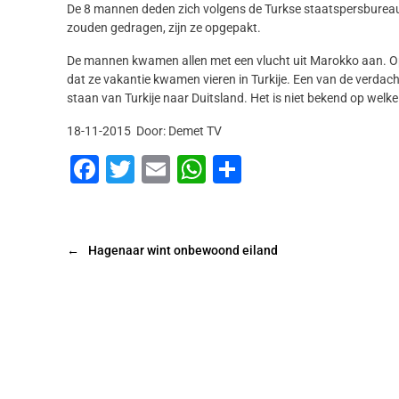
De 8 mannen deden zich volgens de Turkse staatspersbureau
zouden gedragen, zijn ze opgepakt.
De mannen kwamen allen met een vlucht uit Marokko aan. O
dat ze vakantie kwamen vieren in Turkije. Een van de verdach
staan van Turkije naar Duitsland. Het is niet bekend op we
18-11-2015 Door: Demet TV
F
T
E
W
D
a
wi
m
h
el
c
tt
ai
at
e
e
er
l
s
n
←
Hagenaar wint onbewoond eiland
b
A
o
p
o
p
k