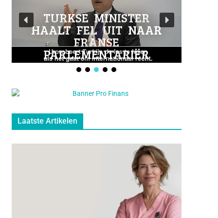
o
b
o
e
TURKSE MINISTER
HAALT FEL UIT NAAR
k
FRANSE
PARLEMENTARIËR
Laatste Artikelen