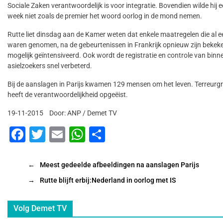
Sociale Zaken verantwoordelijk is voor integratie. Bovendien wilde hij 
week niet zoals de premier het woord oorlog in de mond nemen.
Rutte liet dinsdag aan de Kamer weten dat enkele maatregelen die al e
waren genomen, na de gebeurtenissen in Frankrijk opnieuw zijn bekek
mogelijk geïntensiveerd. Ook wordt de registratie en controle van bi
asielzoekers snel verbeterd.
Bij de aanslagen in Parijs kwamen 129 mensen om het leven. Terreurgr
heeft de verantwoordelijkheid opgeëist.
19-11-2015 Door: ANP / Demet TV
F
T
E
W
D
a
wi
m
h
el
c
tt
ai
at
e
←
Meest gedeelde afbeeldingen na aanslagen Parijs
e
er
l
s
n
→
Rutte blijft erbij:Nederland in oorlog met IS
b
A
Volg Demet TV
o
p