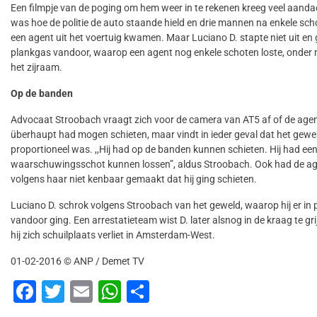
Een filmpje van de poging om hem weer in te rekenen kreeg veel aandac
was hoe de politie de auto staande hield en drie mannen na enkele sc
een agent uit het voertuig kwamen. Maar Luciano D. stapte niet uit en 
plankgas vandoor, waarop een agent nog enkele schoten loste, onder
het zijraam.
Op de banden
Advocaat Stroobach vraagt zich voor de camera van AT5 af of de age
überhaupt had mogen schieten, maar vindt in ieder geval dat het gewel
proportioneel was. ,,Hij had op de banden kunnen schieten. Hij had ee
waarschuwingsschot kunnen lossen”, aldus Stroobach. Ook had de a
volgens haar niet kenbaar gemaakt dat hij ging schieten.
Luciano D. schrok volgens Stroobach van het geweld, waarop hij er in 
vandoor ging. Een arrestatieteam wist D. later alsnog in de kraag te gr
hij zich schuilplaats verliet in Amsterdam-West.
01-02-2016 © ANP / Demet TV
F
T
E
W
D
a
wi
m
h
el