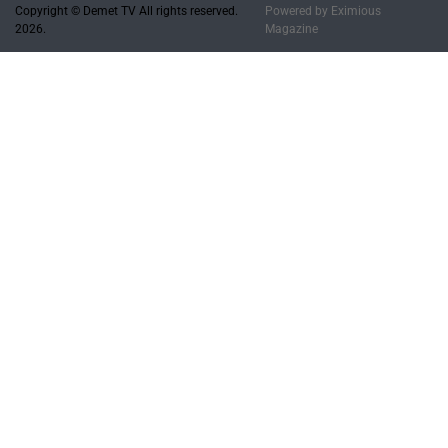
Copyright © Demet TV All rights reserved.
Powered by
Eximious
2026.
Magazine