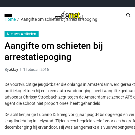
Home
Aangifte om schieten bij arrestatiepoging
Nieuws Artikelen
Aangifte om schieten bij
arrestatiepoging
By
oktay
1 februari 2016
De voortvluchtige jeugd-tbs’er die onlangs in Amsterdam werd geraakt
politiekogel toen hij er in een auto vandoor ging, heeft aangifte gedaan.
advocaat Chrissy Stroobach zegt tegen de Amsterdamse zender AT5 d
agent die schoot niet proportioneel heeft gehandeld.
De achttienjarige Luciano D. kreeg vorig jaar jeugd-tbs opgelegd en ver
jeugdinrichting in Lelystad. Tijdens een begeleid verlof voor een begraf
december ging hij ervandoor. Hij was aangemerkt als vuurwapengevaar