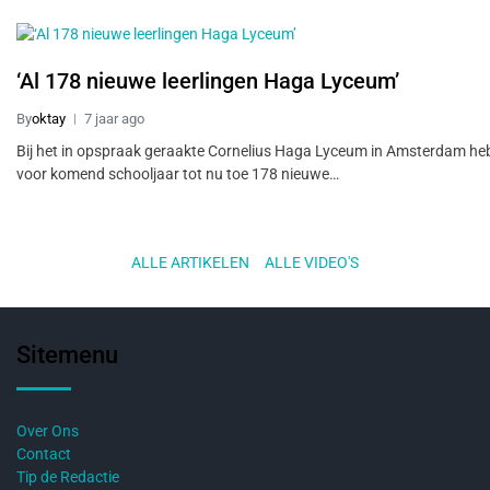
‘Al 178 nieuwe leerlingen Haga Lyceum’
By
oktay
7 jaar ago
Bij het in opspraak geraakte Cornelius Haga Lyceum in Amsterdam he
voor komend schooljaar tot nu toe 178 nieuwe…
ALLE ARTIKELEN
..
ALLE VIDEO'S
Sitemenu
Over Ons
Contact
Tip de Redactie