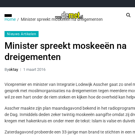
Home
Minister spreekt moskeeën na dreigementen
Nieuws Artikelen
Minister spreekt moskeeën na
dreigementen
By
oktay
1 maart 2016
Vicepremier en minister van Integratie Lodewijk Asscher gaat zo snel m
gesprek met moslimorganisaties na dreigementen tegen meerdere mos
wil ze een hart onder de riem steken en kijken hoe de overheid kan help
Asscher maakte zijn plan maandagavond bekend in het radioprogramm
de Dag. Inmiddels deden zeker twintig moskeeën aangifte omdat zij dr
kregen met hakenkruis en onder meer de tekst: Islam is valse en duivelse
Zaterdagavond probeerde een 33-jarige man brand te stichten in een 