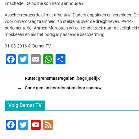
Enschede. De politie kon hem aanhouden.
Asscher reageerde al met afschuw. Daders oppakken en vervolgen. Ge
voor onverdraagzaamheid, zo stelde hij over de dreigbrieven. PvdA-
parlementariër Ahmed Marcouch wil een onderzoek naar de veiligheid
moskeeën en als het nodig is passende bescherming.
01-03-2016 © Demet TV
F
T
E
W
D
a
wi
m
h
el
c
tt
ai
at
e
←
Rutte: grensmaatregelen ,,begrijpelijk”
e
er
l
s
n
→
Code geel in noordoosten door sneeuw
b
A
Volg Demet TV
o
p
o
p
F
T
Y
F
k
a
wi
o
e