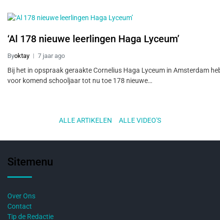
‘Al 178 nieuwe leerlingen Haga Lyceum’
By
oktay
7 jaar ago
Bij het in opspraak geraakte Cornelius Haga Lyceum in Amsterdam he
voor komend schooljaar tot nu toe 178 nieuwe…
ALLE ARTIKELEN
..
ALLE VIDEO'S
Sitemenu
Over Ons
Contact
Tip de Redactie