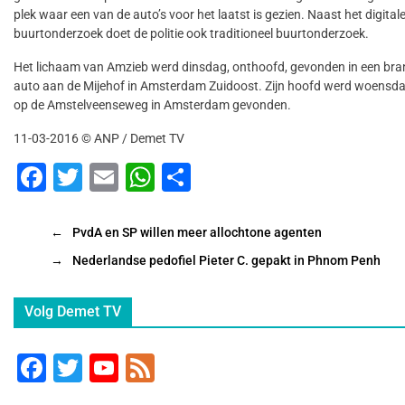
plek waar een van de auto’s voor het laatst is gezien. Naast het digital
buurtonderzoek doet de politie ook traditioneel buurtonderzoek.
Het lichaam van Amzieb werd dinsdag, onthoofd, gevonden in een br
auto aan de Mijehof in Amsterdam Zuidoost. Zijn hoofd werd woens
op de Amstelveenseweg in Amsterdam gevonden.
11-03-2016 © ANP / Demet TV
F
T
E
W
D
a
wi
m
h
el
c
tt
ai
at
e
←
PvdA en SP willen meer allochtone agenten
e
er
l
s
n
→
Nederlandse pedofiel Pieter C. gepakt in Phnom Penh
b
A
Volg Demet TV
o
p
o
p
F
T
Y
F
k
a
wi
o
e