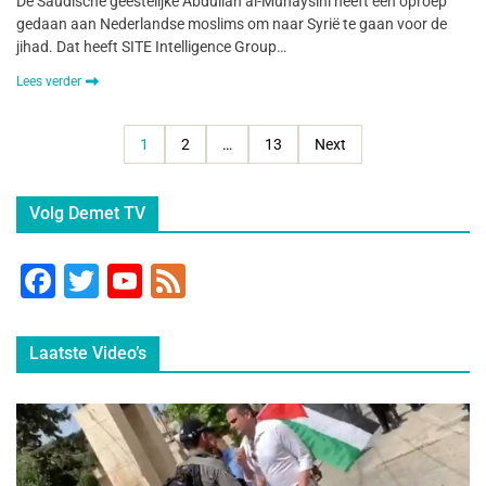
De Saudische geestelijke Abdullah al-Muhaysini heeft een oproep
gedaan aan Nederlandse moslims om naar Syrië te gaan voor de
jihad. Dat heeft SITE Intelligence Group…
Lees verder
1
2
…
13
Next
Volg Demet TV
F
T
Y
F
a
wi
o
e
c
tt
u
e
Laatste Video’s
e
er
T
d
b
u
o
b