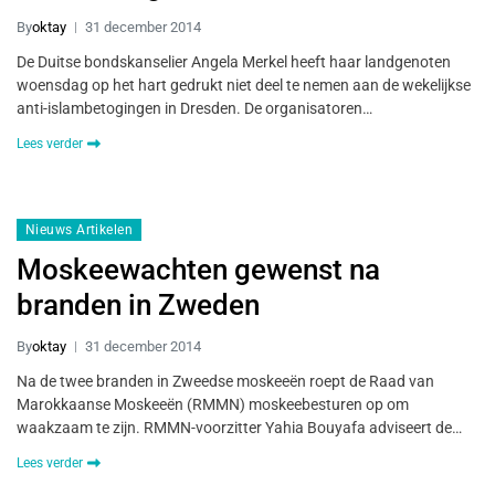
By
oktay
31 december 2014
De Duitse bondskanselier Angela Merkel heeft haar landgenoten
woensdag op het hart gedrukt niet deel te nemen aan de wekelijkse
anti-islambetogingen in Dresden. De organisatoren…
Lees verder
Nieuws Artikelen
Moskeewachten gewenst na
branden in Zweden
By
oktay
31 december 2014
Na de twee branden in Zweedse moskeeën roept de Raad van
Marokkaanse Moskeeën (RMMN) moskeebesturen op om
waakzaam te zijn. RMMN-voorzitter Yahia Bouyafa adviseert de…
Lees verder