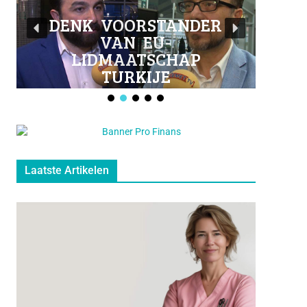
o
b
o
e
DENK VOORSTANDER
VAN EU-
k
LIDMAATSCHAP
TURKIJE
Laatste Artikelen