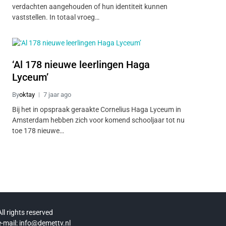
verdachten aangehouden of hun identiteit kunnen
vaststellen. In totaal vroeg…
‘Al 178 nieuwe leerlingen Haga
Lyceum’
By
oktay
7 jaar ago
Bij het in opspraak geraakte Cornelius Haga Lyceum in
Amsterdam hebben zich voor komend schooljaar tot nu
toe 178 nieuwe…
All rights reserved
e-mail: info@demettv.nl