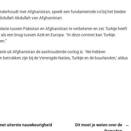
 onderhoudt met Afghanistan, speelt een fundamentele rol bij het bieden
r Abdullah Abdullah van Afghanistan.
latie tussen Pakistan en Afghanistan te verbeteren en zei: Turkije heeft
als een brug tussen Azië en Europa. “In deze context kan Turkije
en.”
ratie uit Afghanistan de aanhoudende oorlog is. ‘We hebben
rokken zijn bij de Verenigde Naties, Turkije en de buurlanden,’ aldus
 met uiterste nauwkeurigheid
Dit moet je weten over de
→