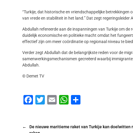
“Turkije, dat historische en vriendschappelijke betrekkingen
van vrede en stabiliteit in het land.” Dat zegt regeringsleide
Abdullah refereerde aan de inspanningen van Turkije om de re
duidelijk economische en politieke macht omdat het fungeert 
effectief zijn om meer coördinatie op regionaal niveau te bied
Verder zegt Abdullah dat de belangrijkste reden voor de mig
samenwerkingsmechanismen gecreëerd waarbij immigranten bet
Abdullah.
© Demet TV
F
T
E
W
D
a
wi
m
h
el
c
tt
ai
at
e
e
er
l
s
n
←
De nieuwe maritieme raket van Turkije kan doelwitten