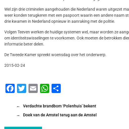
Wel zijn drie criminelen aangehouden die Nederland waren uitgezet ma
weer konden terugkeren met een paspoort waarin een andere naam st
drie kwamen in Nederland opnieuw in aanraking met de politie.
Volgen Teeven werken de huidige systemen wel, maar worden ze aang
om identiteitswisselingen te voorkomen. Ook moeten de betrokken die
informatie beter delen.
De Tweede Kamer spreekt woensdag over het onderwerp.
2015-02-24
F
T
E
W
D
a
wi
m
h
el
c
tt
ai
at
e
←
Verdachte brandbom ‘Polenhuis’ bekent
e
er
l
s
n
→
Doek van de Amstel terug aan de Amstel
b
A