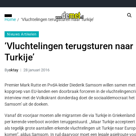
Home
‘Vluchtelingen terugsturen naar Turkije’
Nieuws Artikelen
‘Vluchtelingen terugsturen naar
Turkije’
By
oktay
28 januari 2016
Premier Mark Rutte en PvdA-leider Diederik Samsom willen samen met
kopgroep van EU-landen een doorbraak forceren in de vluchtelingencris
interview met de Volkskrant donderdag doet de sociaaldemocraat het 
Samsom’ uit de doeken.
Vanaf dit voorjaar moeten alle migranten die via Turkije in Griekenland 
per kerende veerboot worden teruggestuurd. ,,Maar Turkije accepteert 
als tegelijk grote aantallen erkende vluchtelingen uit Turkije naar Eur
komen”, aldus Samsom. In ruil daarvoor moet een legale asielroute voo