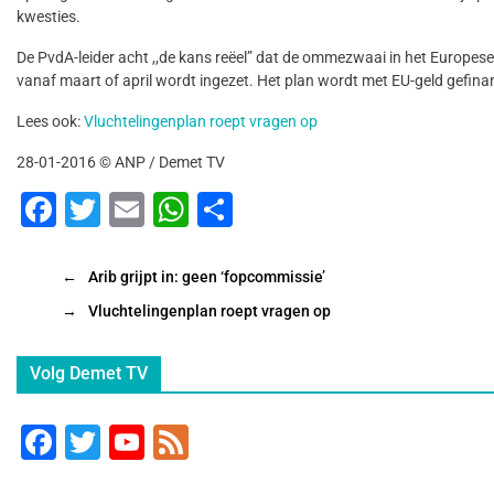
kwesties.
De PvdA-leider acht ,,de kans reëel” dat de ommezwaai in het Europese 
vanaf maart of april wordt ingezet. Het plan wordt met EU-geld gefina
Lees ook:
Vluchtelingenplan roept vragen op
28-01-2016 © ANP / Demet TV
F
T
E
W
D
a
wi
m
h
el
c
tt
ai
at
e
←
Arib grijpt in: geen ‘fopcommissie’
e
er
l
s
n
→
Vluchtelingenplan roept vragen op
b
A
Volg Demet TV
o
p
o
p
F
T
Y
F
k
a
wi
o
e