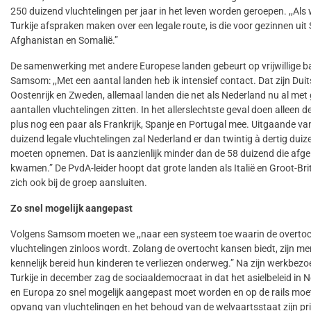
250 duizend vluchtelingen per jaar in het leven worden geroepen. ,,Als 
Turkije afspraken maken over een legale route, is die voor gezinnen uit S
Afghanistan en Somalië.”
De samenwerking met andere Europese landen gebeurt op vrijwillige ba
Samsom: ,,Met een aantal landen heb ik intensief contact. Dat zijn Duit
Oostenrijk en Zweden, allemaal landen die net als Nederland nu al met
aantallen vluchtelingen zitten. In het allerslechtste geval doen alleen 
plus nog een paar als Frankrijk, Spanje en Portugal mee. Uitgaande va
duizend legale vluchtelingen zal Nederland er dan twintig à dertig duiz
moeten opnemen. Dat is aanzienlijk minder dan de 58 duizend die afge
kwamen.” De PvdA-leider hoopt dat grote landen als Italië en Groot-Bri
zich ook bij de groep aansluiten.
Zo snel mogelijk aangepast
Volgens Samsom moeten we ,,naar een systeem toe waarin de overto
vluchtelingen zinloos wordt. Zolang de overtocht kansen biedt, zijn m
kennelijk bereid hun kinderen te verliezen onderweg.” Na zijn werkbez
Turkije in december zag de sociaaldemocraat in dat het asielbeleid in 
en Europa zo snel mogelijk aangepast moet worden en op de rails moe
opvang van vluchtelingen en het behoud van de welvaartsstaat zijn pri