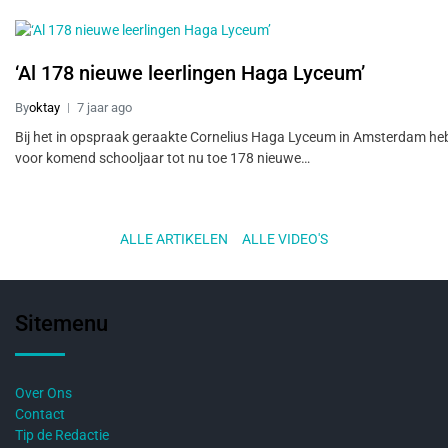
‘Al 178 nieuwe leerlingen Haga Lyceum’
By
oktay
7 jaar ago
Bij het in opspraak geraakte Cornelius Haga Lyceum in Amsterdam he
voor komend schooljaar tot nu toe 178 nieuwe…
ALLE ARTIKELEN
..
ALLE VIDEO'S
Sitemenu
Over Ons
Contact
Tip de Redactie