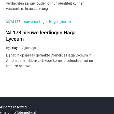
verdachten aangehouden of hun identiteit kunnen
vaststellen. In totaal vroeg…
‘Al 178 nieuwe leerlingen Haga
Lyceum’
By
oktay
7 jaar ago
Bij het in opspraak geraakte Cornelius Haga Lyceum in
Amsterdam hebben zich voor komend schooljaar tot nu
toe 178 nieuwe…
All rights reserved
e-mail: info@demettv.nl