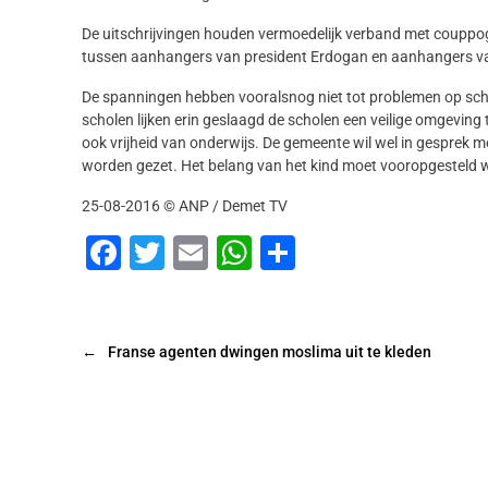
De uitschrijvingen houden vermoedelijk verband met couppogi
tussen aanhangers van president Erdogan en aanhangers va
De spanningen hebben vooralsnog niet tot problemen op sch
scholen lijken erin geslaagd de scholen een veilige omgeving t
ook vrijheid van onderwijs. De gemeente wil wel in gesprek m
worden gezet. Het belang van het kind moet vooropgesteld 
25-08-2016 © ANP / Demet TV
F
T
E
W
D
a
wi
m
h
el
c
tt
ai
at
e
e
er
l
s
n
←
Franse agenten dwingen moslima uit te kleden
b
A
o
p
o
p