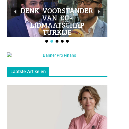
o
b
o
e
DENK VOORSTANDER
VAN EU-
k
LIDMAATSCHAP
TURKIJE
Laatste Artikelen