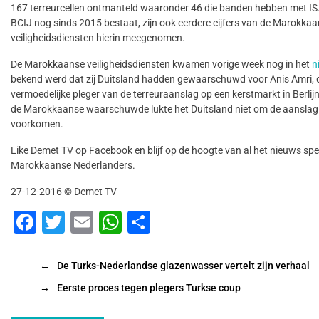
167 terreurcellen ontmanteld waaronder 46 die banden hebben met IS
BCIJ nog sinds 2015 bestaat, zijn ook eerdere cijfers van de Marokka
veiligheidsdiensten hierin meegenomen.
De Marokkaanse veiligheidsdiensten kwamen vorige week nog in het
n
bekend werd dat zij Duitsland hadden gewaarschuwd voor Anis Amri, 
vermoedelijke pleger van de terreuraanslag op een kerstmarkt in Berli
de Marokkaanse waarschuwde lukte het Duitsland niet om de aanslag
voorkomen.
Like Demet TV op Facebook en blijf op de hoogte van al het nieuws spe
Marokkaanse Nederlanders.
27-12-2016 © Demet TV
F
T
E
W
D
a
wi
m
h
el
c
tt
ai
at
e
←
De Turks-Nederlandse glazenwasser vertelt zijn verhaal
e
er
l
s
n
→
Eerste proces tegen plegers Turkse coup
b
A