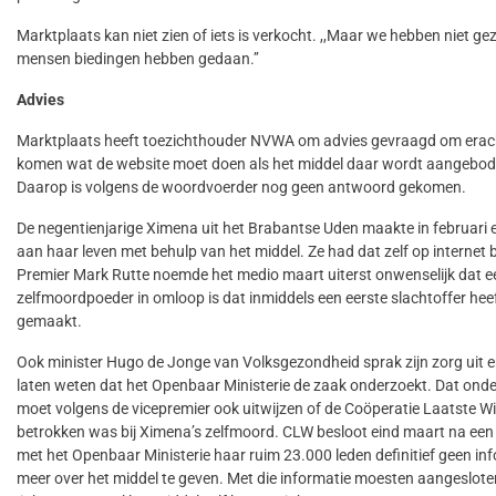
Marktplaats kan niet zien of iets is verkocht. ,,Maar we hebben niet ge
mensen biedingen hebben gedaan.’’
Advies
Marktplaats heeft toezichthouder NVWA om advies gevraagd om erach
komen wat de website moet doen als het middel daar wordt aangebod
Daarop is volgens de woordvoerder nog geen antwoord gekomen.
De negentienjarige Ximena uit het Brabantse Uden maakte in februari 
aan haar leven met behulp van het middel. Ze had dat zelf op internet 
Premier Mark Rutte noemde het medio maart uiterst onwenselijk dat e
zelfmoordpoeder in omloop is dat inmiddels een eerste slachtoffer hee
gemaakt.
Ook minister Hugo de Jonge van Volksgezondheid sprak zijn zorg uit e
laten weten dat het Openbaar Ministerie de zaak onderzoekt. Dat ond
moet volgens de vicepremier ook uitwijzen of de Coöperatie Laatste W
betrokken was bij Ximena’s zelfmoord. CLW besloot eind maart na een
met het Openbaar Ministerie haar ruim 23.000 leden definitief geen in
meer over het middel te geven. Met die informatie moesten aangeslote