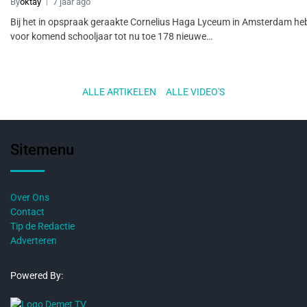
By
oktay
7 jaar ago
Bij het in opspraak geraakte Cornelius Haga Lyceum in Amsterdam he
voor komend schooljaar tot nu toe 178 nieuwe…
ALLE ARTIKELEN
..
ALLE VIDEO'S
Sitemenu
Over Ons
Contact
Tip de Redactie
Adverteren
Powered By: